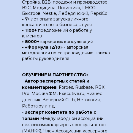
Стройка, В2В: продажи и производство,
B2C, Медицина, Логистика, FMСG:
Быстров, Nestle, Лебедянский, PepsiCo
•
7+
лет опыта запуска личного
консалтингового бизнеса с нуля
• 1100+
предложений о работе у
клиентов
• 8000+
карьерных консультаций
• «Формула 12/10»
- авторская
методология по сопровождению поиска
работы руководителя
ОБУЧЕНИЕ И ПАРТНЕРСТВО:
-
Автор экспертных статей и
комментариев
: Forbes, Rusbase, РБК
Pro, Москва.ФМ, Executive.ru, Бизнес
дневник, Вечерний СПб, Нетология,
Работа.ру и т.д.
-
Эксперт комитета по работе с
топами
Международной ассоциации
независимых карьерных консультантов
(МАНКК), Член Ассоциации карьерного